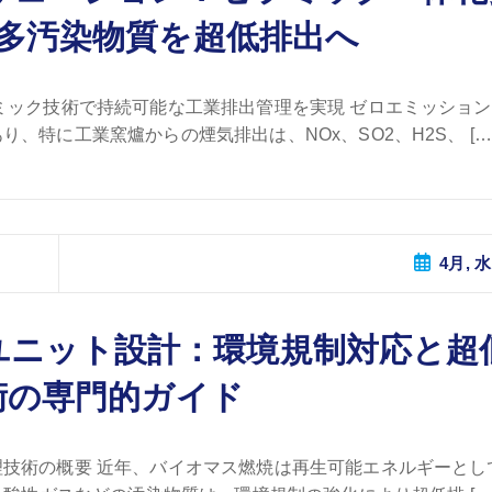
多汚染物質を超低排出へ
ミック技術で持続可能な工業排出管理を実現 ゼロエミッショ
特に工業窯爐からの煙気排出は、NOx、SO2、H2S、 […
4月, 水
ユニット設計：環境規制対応と超
術の専門的ガイド
技術の概要 近年、バイオマス燃焼は再生可能エネルギーとし