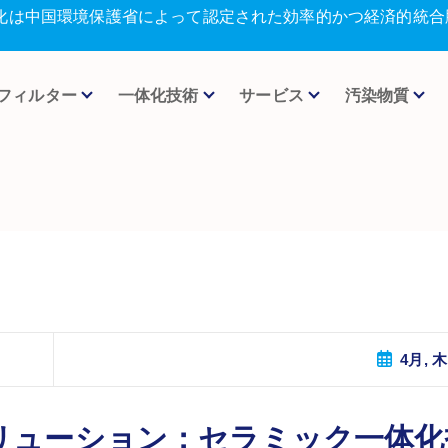
化は中国環境保護省によって認定された効率的かつ経済的統合
フィルター
一体化技術
サービス
汚染物質
4月, 木
リューション：セラミック一体化