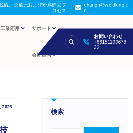
脱硫、脱還元および粉塵除去プ
changn@weldking.c
ロセス
n
工業応用
サポート
お問い合わせ
+86151100678
32
会社案内
, 2026
検索
技
検