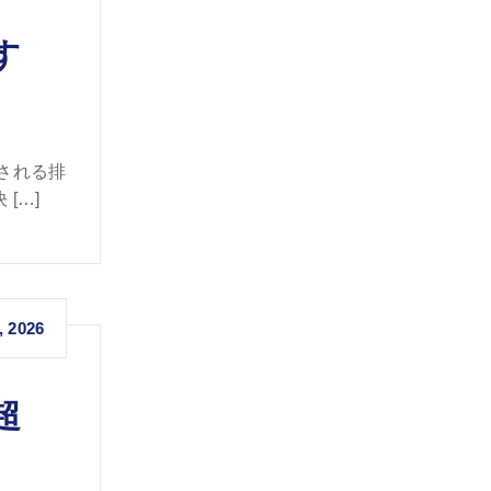
す
される排
[…]
, 2026
超