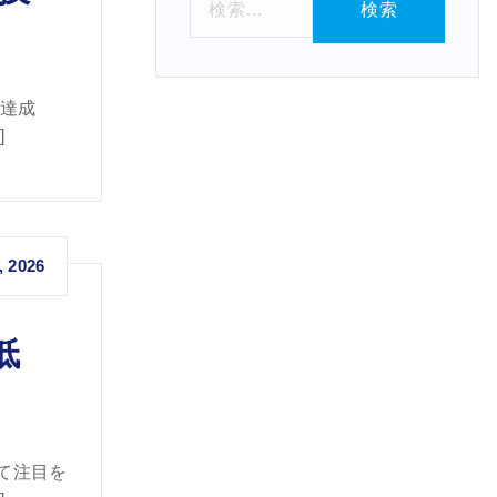
索
:
ン達成
]
, 2026
低
て注目を