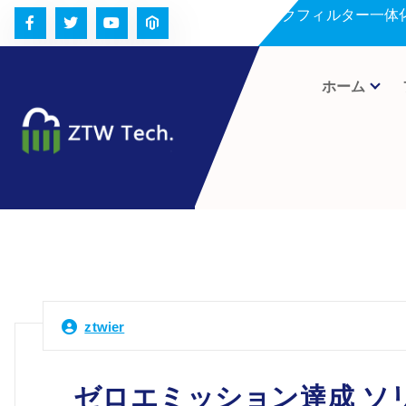
コ
セラミックフィルター一体
ン
テ
ン
ホーム
ツ
へ
ス
キ
ッ
プ
ztwier
ゼロエミッション達成 ソ