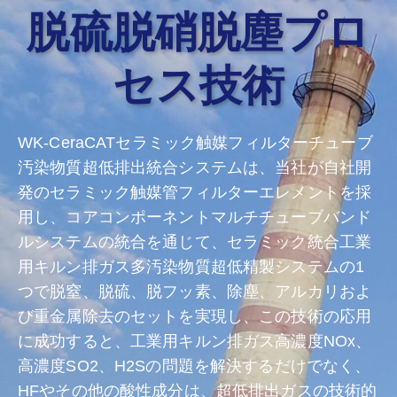
脱硫脱硝脱塵プロ
セス技術
WK-CeraCATセラミック触媒フィルターチューブ
汚染物質超低排出統合システムは、当社が自社開
発のセラミック触媒管フィルターエレメントを採
用し、コアコンポーネントマルチチューブバンド
ルシステムの統合を通じて、セラミック統合工業
用キルン排ガス多汚染物質超低精製システムの1
つで脱窒、脱硫、脱フッ素、除塵、アルカリおよ
び重金属除去のセットを実現し、この技術の応用
に成功すると、工業用キルン排ガス高濃度NOx、
高濃度SO2、H2Sの問題を解決するだけでなく、
HFやその他の酸性成分は、超低排出ガスの技術的