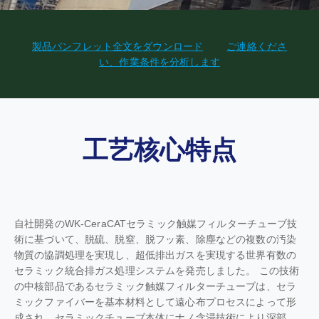
製品パンフレット全文をダウンロード
ご連絡くださ
い、作業条件を分析します
工艺核心特点
自社開発のWK-CeraCATセラミック触媒フィルターチューブ技
術に基づいて、脱硫、脱窒、脱フッ素、除塵などの複数の汚染
物質の協調処理を実現し、超低排出ガスを実現する世界有数の
セラミック統合排ガス処理システムを発売しました。 この技術
の中核部品であるセラミック触媒フィルターチューブは、セラ
ミックファイバーを基本材料として遠心布プロセスによって形
成され、セラミックチューブ本体にナノ含浸技術により深部