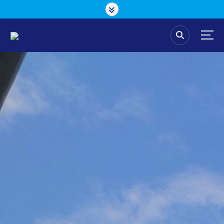
コ
ン
テ
ン
ツ
へ
ス
キ
ッ
プ