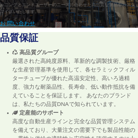
ョニングとエンドユーザーのニーズに合わせた高品質な製品をカスタ
マイズいたします。
お 問い合わせ
品質保証
高品質グループ
厳選された高純度原料、革新的な調製技術、厳格
な生産管理基準を使用して、各セラミックフィル
ターチューブが優れた高温安定性、高いろ過精
度、強力な耐薬品性、長寿命、低い動作抵抗を備
えていることを保証します。 あなたのブランド
は、私たちの品質DNAで知られています。
定産能のサポート
高度な自動生産ラインと完全な品質管理システム
を備えており、大量注文の需要下でも製品性能の