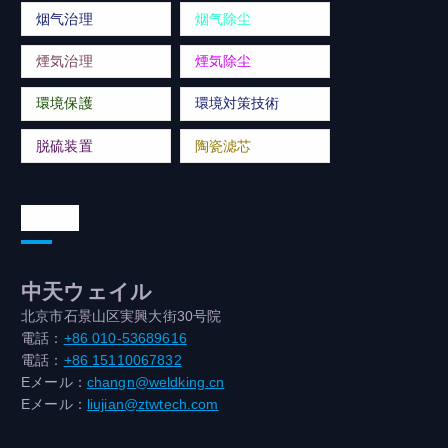
烟气治理
烟气除尘
煙気治理
煙気除尘
環境保護
環境対策技術
脱硫装置
陶瓷滤芯
連絡先
中天ウェイル
北京市石景山区実興大街30号院
電話：
+86 010-53689616
電話：
+86 15110067832
Eメール：
changn@weldking.cn
Eメール：
liujian@ztwtech.com