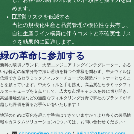
し、お客様の製品の市場での信頼性と競争力を高
めます。
運営リスクを低減する
当社の規模化生産と品質管理の優位性を共有し、
自社生産ライン構築に伴うコストと不確実性リス
クを効果的に回避します。
緑の革命に参加する
新興の環境ブランド、大型エンジニアリングインテグレーター、ある
いは特定の産業分野で深い蓄積を持つ企業様を問わず、中天ウィルは
信頼できるセラミックフィルターチューブの製造パートナーとなるこ
とを願っています。中天ウィルと手を携え、高品質なセラミックフィ
ルターチューブを支点として、広大な市場チャンスを共に切り開き、
高温排煙処理などの過酷なフィルタリング分野で御社のブランドが卓
越した評価を得るお手伝いをいたします！
地球のために変化を起こす準備はできていますか？より多くの製品情
報やカスタムソリューションについては、お問い合わせください：
changn@weldking.cn
/
liujian@ztwtech.com