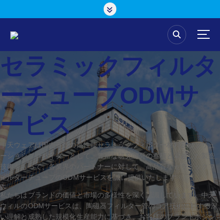
コ
ン
テ
ン
ツ
セラミックフィルタ
へ
ス
キ
ーチューブODMサ
ッ
プ
ービス
中天ウェアは国内有数の高性能セラミックフィルター材料及びソリュ
ーションプロバイダーとして、豊富な研究開発の蓄積と卓越した製造
技術をもって、各業界のパートナーに対して、高品質なセラミックフ
ィルターチューブのODMサービスを誠に提供いたします
私たちはブランドの価値と市場の多様性を深く認識しています。中天
ウィルのODMサービスは、陶磁器フィルター管のコア技術に対する深
い理解と成熟した規模化生産能力に基づき、お客様のブランドポジシ