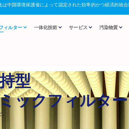
化は中国環境保護省によって認定された効率的かつ経済的統合
フィルター
一体化技術
サービス
汚染物質
持型
ミックフィルター
ど。