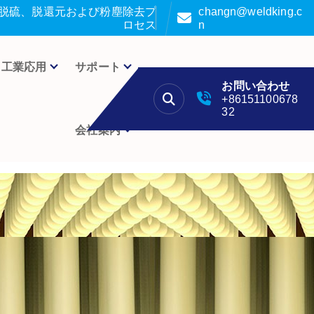
脱硫、脱還元および粉塵除去プ
changn@weldking.c
ロセス
n
工業応用
サポート
お問い合わせ
+86151100678
32
会社案内