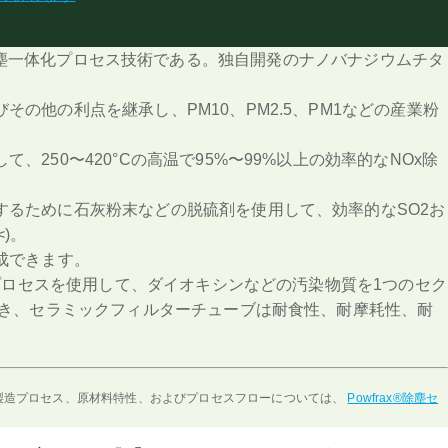
集塵一体化プロセス技術である。独自開発のナノバナジウムチタ
他の利点を継承し、PM10、PM2.5、PM1などの産業粉
50〜420°Cの高温で95%〜99%以上の効率的なNOx除
るために石灰粉末などの脱硫剤を使用して、効率的なSO2お
<)。
成できます。
プロセスを使用して、ダイオキシンなどの汚染物質を1つのセク
でき、セラミックフィルターチューブは耐食性、耐摩耗性、耐
製造プロセス、原材料特性、およびプロセスフローについては、
Powfrax®除塵セ