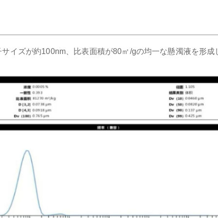
触媒スラリーの特性
イズが約100nm、比表面積が80㎡/gの均一な懸濁液を形成