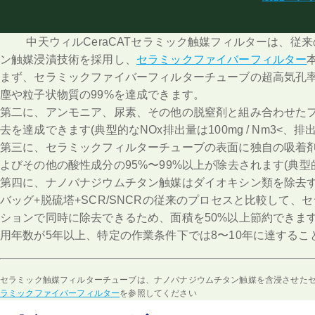
中天ウィルCeraCATセラミック触媒フィルターは、従来
ン触媒浸漬技術を採用し、
セラミックファイバーフィルター
まず、セラミックファイバーフィルターチューブの超高気孔率、
塵や粒子状物質の99%を達成できます。
第二に、アンモニア、尿素、その他の脱窒剤と組み合わせたフィ
去を達成できます(典型的なNOx排出量は100mg / Nm3<、排出
第三に、セラミックフィルターチューブの表面に独自の吸着剤
よびその他の酸性成分の95%〜99%以上が除去されます(典型的なSO
第四に、ナノバナジウムチタン触媒はダイオキシン類を除去す
バッグ+脱硫塔+SCR/SNCRの従来のプロセスと比較して
ションで同時に除去できるため、面積を50%以上節約できま
用年数が5年以上、特定の作業条件下では8〜10年に達するこ
セラミック触媒フィルターチューブは、ナノバナジウムチタン触媒を含浸させた
ラミックファイバーフィルター
を参照してください