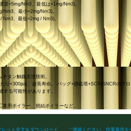
g/Nm3、最低は<1mg/Nm3)。
3、最小<2mg/Nm3)。
3、最低<2mg / Nm3)。
ムチタン触媒含浸技術。
たり<300pa)、超長寿命。 バッグ+脱硫塔+SCR/SNCRの
に達する可能性があります。
工業用ボイラー、焼結ボイラーなど。
フレット全文をダウンロード
ご連絡ください、作業条件を