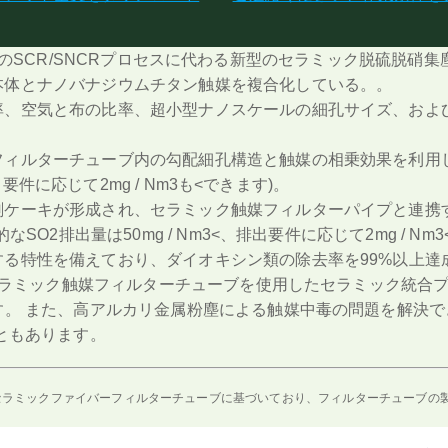
のSCR/SNCRプロセスに代わる新型のセラミック脱硫脱硝
本体とナノバナジウムチタン触媒を複合化している。。
空気と布の比率、超小型ナノスケールの細孔サイズ、およびその
ルターチューブ内の勾配細孔構造と触媒の相乗効果を利用して、2
要件に応じて2mg / Nm3も<できます)。
ケーキが形成され、セラミック触媒フィルターパイプと連携す
2排出量は50mg / Nm3<、排出要件に応じて2mg / Nm3
る特性を備えており、ダイオキシン類の除去率を99%以上達
、セラミック触媒フィルターチューブを使用したセラミック統合
す。 また、高アルカリ金属粉塵による触媒中毒の問題を解決
ともあります。
セラミックファイバーフィルターチューブに基づいており、フィルターチューブの