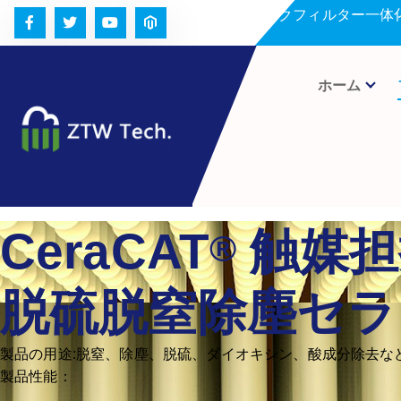
コ
セラミックフィルター一体
ン
テ
ン
ホーム
ツ
へ
ス
キ
ッ
プ
CeraCAT
触媒担
®
脱硫脱窒除塵セラ
製品の用途:脱窒、除塵、脱硫、ダイオキシン、酸成分除去な
製品性能：