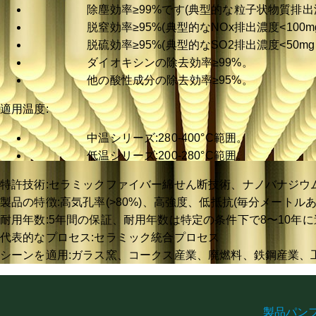
除塵効率≥99%です(典型的な粒子状物質排出濃度<5m
脱窒効率≥95%(典型的なNOx排出濃度<100mg/Nm
脱硫効率≥95%(典型的なSO2排出濃度<50mg / Nm
ダイオキシンの除去効率≥99%。
他の酸性成分の除去効率≥95%。
適用温度:
中温シリーズ:280-400°C範囲。
低温シリーズ:200-280°C範囲。
特許技術:セラミックファイバー綿せん断技術、ナノバナジウ
製品の特徴:高気孔率(>80%)、高強度、低抵抗(毎分メートルあ
耐用年数:5年間の保証、耐用年数は特定の条件下で8〜10年
代表的なプロセス:セラミック統合プロセス
シーンを適用:ガラス窯、コークス産業、廃燃料、鉄鋼産業、
製品パン