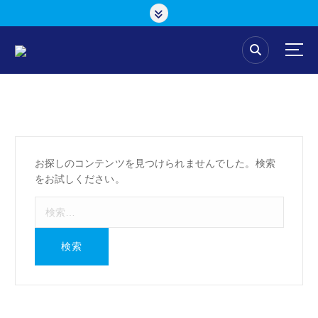
コ
ン
テ
ン
ツ
へ
ス
キ
ッ
プ
お探しのコンテンツを見つけられませんでした。検索
をお試しください。
検
索
: