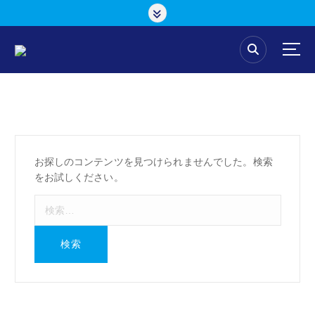
コ
ン
テ
ン
ツ
へ
ス
キ
ッ
プ
お探しのコンテンツを見つけられませんでした。検索
をお試しください。
検
索
: