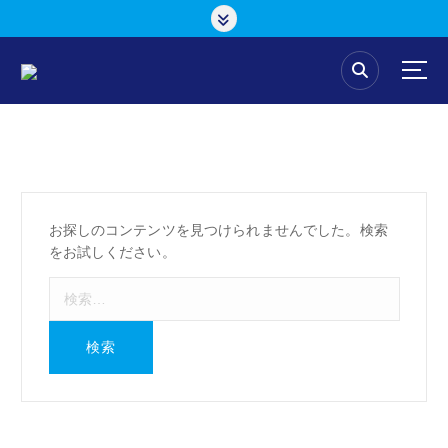
コ
ン
テ
ン
ツ
へ
ス
キ
ッ
プ
お探しのコンテンツを見つけられませんでした。検索
をお試しください。
検
索
: